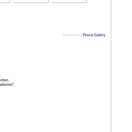
Powered by
Phoca Gallery
.
erden.
ationen".