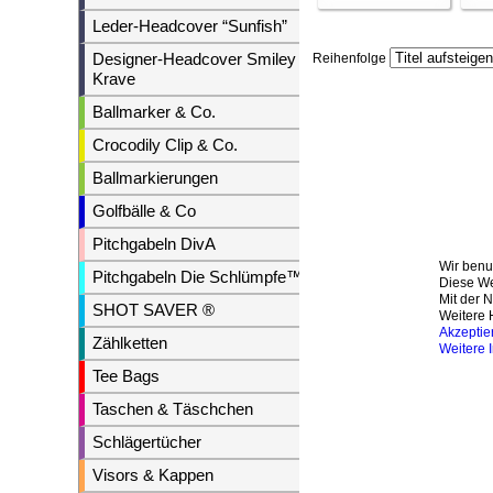
Leder-Headcover “Sunfish”
Designer-Headcover Smiley &
Reihenfolge
Krave
Ballmarker & Co.
Crocodily Clip & Co.
Ballmarkierungen
Golfbälle & Co
Pitchgabeln DivA
Wir benu
Pitchgabeln Die Schlümpfe™
Diese We
Mit der 
SHOT SAVER ®
Weitere 
Akzeptie
Zählketten
Weitere 
Tee Bags
Taschen & Täschchen
Schlägertücher
Visors & Kappen