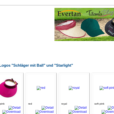
Logos "Schläger mit Ball" und "Starlight"
pink
red
royal
soft pink