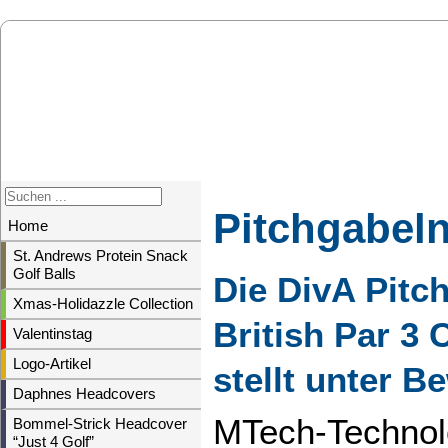
Pitchgabel
Home
St. Andrews Protein Snack
Golf Balls
Die DivA Pitch
Xmas-Holidazzle Collection
British Par 3
Valentinstag
Logo-Artikel
stellt unter B
Daphnes Headcovers
MTech-Technolo
Bommel-Strick Headcover
“Just 4 Golf”