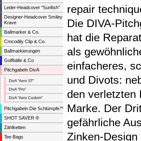
repair techniqu
Leder-Headcover “Sunfish”
Designer-Headcover Smiley &
Die DIVA-Pitchg
Krave
Ballmarker & Co.
hat die Reparat
Crocodily Clip & Co.
als gewöhnliche
Ballmarkierungen
Golfbälle & Co
einfacheres, s
Pitchgabeln DivA
und Divots: ne
DivA "Aero ST"
DivA "Pro"
den verletzten 
DivA "Aero Custom"
Marke. Der Dri
Pitchgabeln Die Schlümpfe™
SHOT SAVER ®
gefährliche Au
Zählketten
Zinken-Design 
Tee Bags