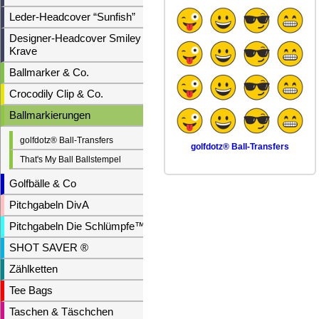
Leder-Headcover “Sunfish”
Designer-Headcover Smiley &
Krave
Ballmarker & Co.
Crocodily Clip & Co.
Ballmarkierungen
golfdotz® Ball-Transfers
golfdotz® Ball-Transfers
That's My Ball Ballstempel
Golfbälle & Co
Pitchgabeln DivA
Pitchgabeln Die Schlümpfe™
SHOT SAVER ®
Zählketten
Tee Bags
Taschen & Täschchen