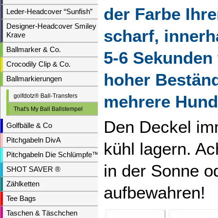
der Farbe Ihr
Leder-Headcover “Sunfish”
Designer-Headcover Smiley &
scharf, innerh
Krave
Ballmarker & Co.
5-6 Sekunden 
Crocodily Clip & Co.
hoher Beständ
Ballmarkierungen
mehrere Hund
golfdotz® Ball-Transfers
That's My Ball Ballstempel
Den Deckel imm
Golfbälle & Co
Pitchgabeln DivA
kühl lagern. Ac
Pitchgabeln Die Schlümpfe™
in der Sonne o
SHOT SAVER ®
Zählketten
aufbewahren!
Tee Bags
Taschen & Täschchen