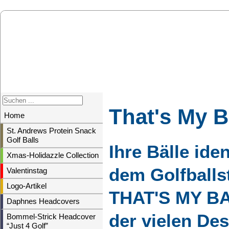
That's My B
Home
St. Andrews Protein Snack
Golf Balls
Ihre Bälle ide
Xmas-Holidazzle Collection
dem Golfballs
Valentinstag
Logo-Artikel
THAT'S MY BAL
Daphnes Headcovers
der vielen Des
Bommel-Strick Headcover
“Just 4 Golf”