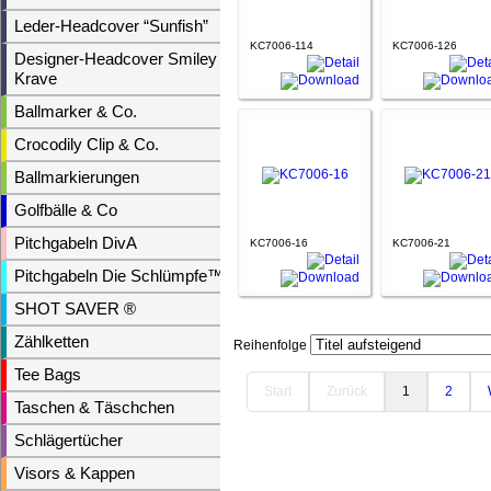
Leder-Headcover “Sunfish”
KC7006-114
KC7006-126
Designer-Headcover Smiley &
Krave
Ballmarker & Co.
Crocodily Clip & Co.
Ballmarkierungen
Golfbälle & Co
Pitchgabeln DivA
KC7006-16
KC7006-21
Pitchgabeln Die Schlümpfe™
SHOT SAVER ®
Zählketten
Reihenfolge
Tee Bags
Start
Zurück
1
2
Taschen & Täschchen
Schlägertücher
Visors & Kappen