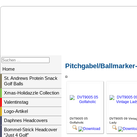
Pitchgabel/Ballmarker
Home
St. Andrews Protein Snack
Golf Balls
Xmas-Holidazzle Collection
Valentinstag
Logo-Artikel
DVT9005 05
DVT9005 09 Vinta
Daphnes Headcovers
Golfaholic
Lady
Bommel-Strick Headcover
“Just 4 Golf”