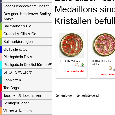
Leder-Headcover “Sunfish”
Medaillons sind
Designer-Headcover Smiley &
Kristallen befül
Krave
Ballmarker & Co.
Crocodily Clip & Co.
Ballmarkierungen
Golfbälle & Co
Pitchgabeln DivA
CL014-07 Valentine
CL014-08 Pinky
Pitchgabeln Die Schlümpfe™
Winky
Auslaufmodel
SHOT SAVER ®
Auslaufmod
Zählketten
Tee Bags
Taschen & Täschchen
Reihenfolge
Schlägertücher
Visors & Kappen