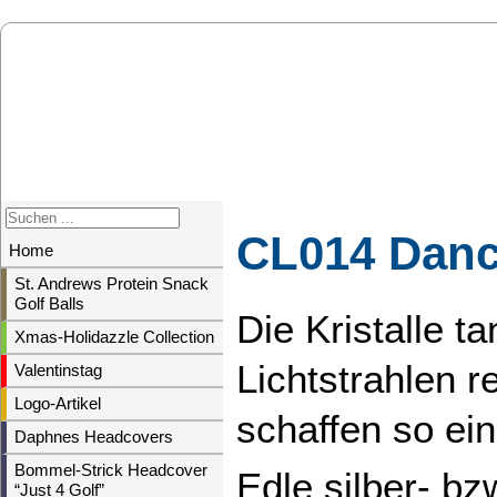
CL014 Dan
Home
St. Andrews Protein Snack
Golf Balls
Die Kristalle t
Xmas-Holidazzle Collection
Lichtstrahlen 
Valentinstag
Logo-Artikel
schaffen so ein
Daphnes Headcovers
Bommel-Strick Headcover
Edle silber- bz
“Just 4 Golf”