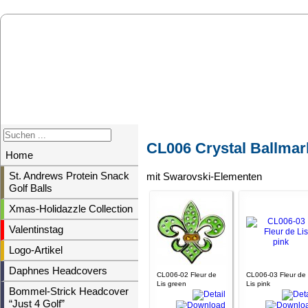
CL006 Crystal Ballmar
Home
St. Andrews Protein Snack
mit Swarovski-Elementen
Golf Balls
Xmas-Holidazzle Collection
Valentinstag
Logo-Artikel
Daphnes Headcovers
CL006-02 Fleur de
CL006-03 Fleur de
Lis green
Lis pink
Bommel-Strick Headcover
“Just 4 Golf”