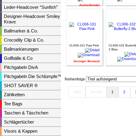
Auslaufmodel
Leder-Headcover “Sunfish”
Designer-Headcover Smiley &
Krave
Ballmarker & Co.
Crocodily Clip & Co.
CL006-101 Paw Pink
CL006-102 Butterfl
Ballmarkierungen
2 Blue
Golfbälle & Co
Geringer Bestand
Pitchgabeln DivA
Pitchgabeln Die Schlümpfe™
Reihenfolge
SHOT SAVER ®
Start
Zurück
1
2
Zählketten
Tee Bags
Taschen & Täschchen
Schlägertücher
Visors & Kappen