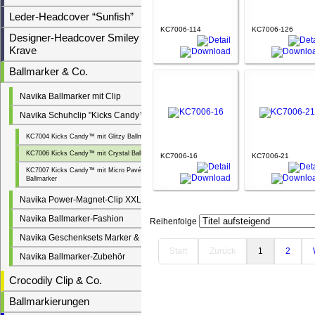
Leder-Headcover “Sunfish”
KC7006-114
KC7006-126
Designer-Headcover Smiley &
Krave
Ballmarker & Co.
Navika Ballmarker mit Clip
Navika Schuhclip "Kicks Candy™"
KC7004 Kicks Candy™ mit Glitzy Ballmarker
KC7006 Kicks Candy™ mit Crystal Ballmarker
KC7006-16
KC7006-21
KC7007 Kicks Candy™ mit Micro Pavé
Ballmarker
Navika Power-Magnet-Clip XXL
Navika Ballmarker-Fashion
Reihenfolge
Navika Geschenksets Marker & Ball
Start
Zurück
1
2
Navika Ballmarker-Zubehör
Crocodily Clip & Co.
Ballmarkierungen