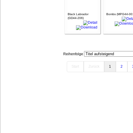
Black Labrador
Bombs (MPG44-00
(GD44-206)
Reihenfolge
Start
Zurück
1
2