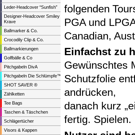
folgenden Tour
Leder-Headcover “Sunfish”
Designer-Headcover Smiley &
PGA und LPGA,
Krave
Ballmarker & Co.
Canadian, Aust
Crocodily Clip & Co.
Einfachst zu 
Ballmarkierungen
Golfbälle & Co
Gewünschtes Mo
Pitchgabeln DivA
Schutzfolie en
Pitchgabeln Die Schlümpfe™
SHOT SAVER ®
andrücken,
Zählketten
danach kurz „ei
Tee Bags
Taschen & Täschchen
fertig. Spielen.
Schlägertücher
Visors & Kappen