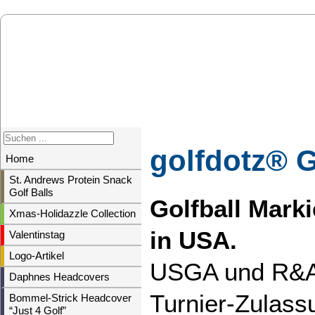
golfdotz® 
Home
St. Andrews Protein Snack
Golf Balls
Golfball Mark
Xmas-Holidazzle Collection
in USA.
Valentinstag
Logo-Artikel
USGA und R&A r
Daphnes Headcovers
Turnier-Zulass
Bommel-Strick Headcover
“Just 4 Golf”