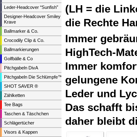
(LH = die Lin
Leder-Headcover “Sunfish”
Designer-Headcover Smiley &
die Rechte Ha
Krave
Ballmarker & Co.
Immer gebräunt
Crocodily Clip & Co.
HighTech-Mate
Ballmarkierungen
Golfbälle & Co
Immer komfort
Pitchgabeln DivA
gelungene Ko
Pitchgabeln Die Schlümpfe™
SHOT SAVER ®
Leder und Lyc
Zählketten
Das schafft bi
Tee Bags
Taschen & Täschchen
daher bleibt 
Schlägertücher
Visors & Kappen