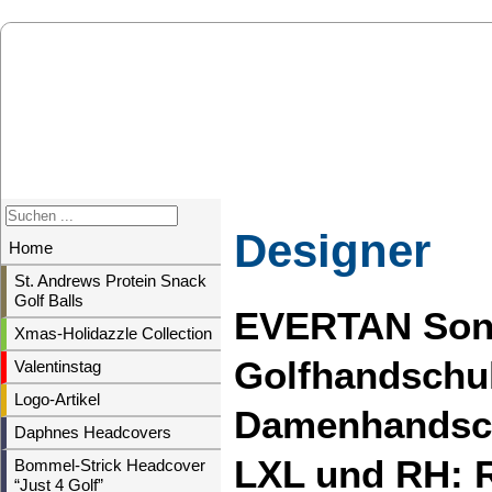
Designer
Home
St. Andrews Protein Snack
Golf Balls
EVERTAN Sonn
Xmas-Holidazzle Collection
Golfhandschuh
Valentinstag
Logo-Artikel
Damenhandsch
Daphnes Headcovers
LXL und RH:
Bommel-Strick Headcover
“Just 4 Golf”