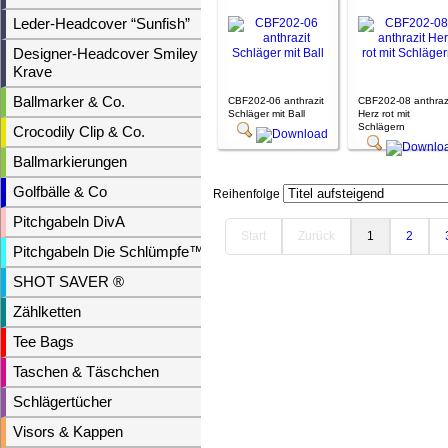
Leder-Headcover “Sunfish”
Designer-Headcover Smiley &
Krave
Ballmarker & Co.
CBF202-06 anthrazit
CBF202-08 anthraz
Schläger mit Ball
Herz rot mit
Schlägern
Crocodily Clip & Co.
Ballmarkierungen
Golfbälle & Co
Reihenfolge
Pitchgabeln DivA
Start
Zurück
1
2
Pitchgabeln Die Schlümpfe™
SHOT SAVER ®
Zählketten
Tee Bags
Taschen & Täschchen
Schlägertücher
Visors & Kappen