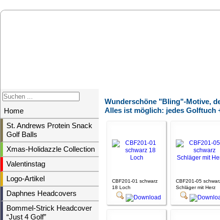
Wunderschöne "Bling"-Motive, de
Alles ist möglich: jedes Golftuch
Home
St. Andrews Protein Snack
Golf Balls
Xmas-Holidazzle Collection
Valentinstag
Logo-Artikel
CBF201-01 schwarz
CBF201-05 schwar
18 Loch
Schläger mit Herz
Daphnes Headcovers
Bommel-Strick Headcover
“Just 4 Golf”