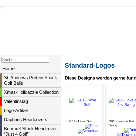
Standard-Logos
Home
St. Andrews Protein Snack
Diese Designs werden gerne für 
Golf Balls
Xmas-Holidazzle Collection
Valentinstag
Logo-Artikel
Daphnes Headcovers
G01 - I love Golf
G02 - Love at first
Swing
Bommel-Strick Headcover
“Just 4 Golf”