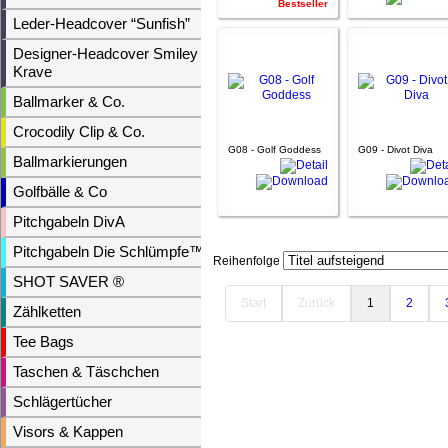
Bestseller
Leder-Headcover “Sunfish”
Designer-Headcover Smiley &
Krave
Ballmarker & Co.
Crocodily Clip & Co.
G08 - Golf Goddess
G09 - Divot Diva
Ballmarkierungen
Golfbälle & Co
Pitchgabeln DivA
Pitchgabeln Die Schlümpfe™
Reihenfolge
SHOT SAVER ®
Start
Zurück
1
2
Zählketten
Tee Bags
Taschen & Täschchen
Schlägertücher
Visors & Kappen